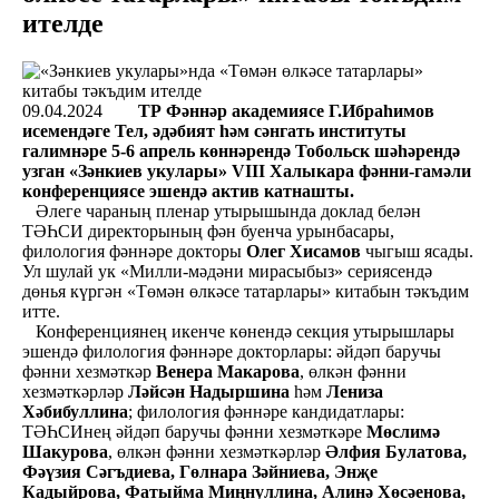
ителде
09.04.2024
ТР Фәннәр академиясе Г.Ибраһимов
исемендәге Тел, әдәбият һәм сәнгать институты
галимнәре 5-6 апрель көннәрендә Тобольск шәһәрендә
узган «Зәнкиев укулары» VIII Халыкара фәнни-гамәли
конференциясе эшендә актив катнашты.
Әлеге чараның пленар утырышында доклад белән
ТӘҺСИ директорының фән буенча урынбасары,
филология фәннәре докторы
Олег Хисамов
чыгыш ясады.
Ул шулай ук «Милли-мәдәни мирасыбыз» сериясендә
дөнья күргән «Төмән өлкәсе татарлары» китабын тәкъдим
итте.
Конференциянең икенче көнендә секция утырышлары
эшендә филология фәннәре докторлары: әйдәп баручы
фәнни хезмәткәр
Венера Макарова
, өлкән фәнни
хезмәткәрләр
Ләйсән Надыршина
һәм
Лениза
Хәбибуллина
; филология фәннәре кандидатлары:
ТӘҺСИнең әйдәп баручы фәнни хезмәткәре
Мөслимә
Шакурова
, өлкән фәнни хезмәткәрләр
Әлфия Булатова,
Фәүзия Сәгъдиева, Гөлнара Зәйниева, Энҗе
Кадыйрова, Фатыйма Миңнуллина, Алинә Хөсәенова,