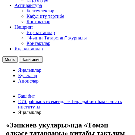
Аспирантура
Белгечлекләр
Кабул итү тәртибе
Контактлар
Нәшрият
Яңа китаплар
“Фәнни Татарстан” журналы
Контактлар
Яңа китаплар
Меню
Навигация
Яңалыклар
Бүлекләр
Анонслар
Баш бит
Г.Ибраһимов исемендәге Тел, әдәбият һәм сәнгать
институты
Яңалыклар
«Зәнкиев укулары»нда «Төмән
өлкәсе татарлары» китабы тәкъдим