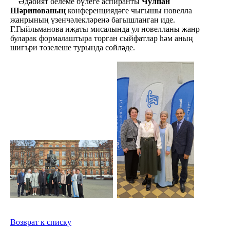
Әдәбият белеме бүлеге аспиранты
Чулпан
Шәрипованың
конференциядәге чыгышы новелла
жанрының үзенчәлекләренә багышланган иде.
Г.Гыйльманова иҗаты мисалында ул новелланы жанр
буларак формалаштыра торган сыйфатлар һәм аның
шигъри төзелеше турында сөйләде.
Возврат к списку