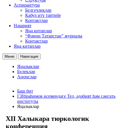
Аспирантура
Белгечлекләр
Кабул итү тәртибе
Контактлар
Нәшрият
Яңа китаплар
“Фәнни Татарстан” журналы
Контактлар
Яңа китаплар
Меню
Навигация
Яңалыклар
Бүлекләр
Анонслар
Баш бит
Г.Ибраһимов исемендәге Тел, әдәбият һәм сәнгать
институты
Яңалыклар
XII Халыкара тюркологик
конференция