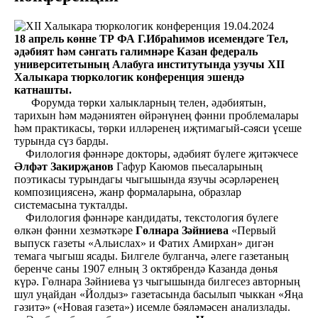
19.04.2024
18 апрель көнне ТР ФА Г.Ибраһимов исемендәге Тел,
әдәбият һәм сәнгать галимнәре Казан федераль
университетының Алабуга институтында узучы XII
Халыкара тюркологик конференция эшендә
катнашты.
Форумда төрки халыкларның телен, әдәбиятын,
тарихын һәм мәдәниятен өйрәнүнең фәнни проблемалары
һәм практикасы, төрки илләренең иҗтимагый-сәяси үсеше
турында сүз барды.
Филология фәннәре докторы, әдәбият бүлеге җитәкчесе
Әлфәт Закирҗанов
Гафур Каюмов пьесаларының
поэтикасы турындагы чыгышында язучы әсәрләренең
композициясенә, жанр формаларына, образлар
системасына тукталды.
Филология фәннәре кандидаты, текстология бүлеге
өлкән фәнни хезмәткәре
Гөлнара Зәйниева
«Первый
выпуск газеты «Альислах» и Фатих Амирхан» дигән
темага чыгыш ясады. Билгеле булганча, әлеге газетаның
беренче саны 1907 елның 3 октябрендә Казанда дөнья
күрә. Гөлнара Зәйниева үз чыгышында билгесез авторның
шул уңайдан «Йолдыз» газетасында басылып чыккан «Яңа
гәзитә» («Новая газета») исемле бәяләмәсен анализлады.