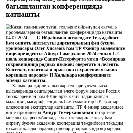
багышланган конференциядә
катнашты
04.07.2024
Г. Ибраһимов исемендәге Тел, әдәбият
һәм сәнгать институты директорының фән буенча
урынбасары Олег Хисамов һәм ТР Фәннәр академиясе
вице-президенты Айнур Тимерханов 2024 елның 1-2
июль көннәрендә Санкт-Петербургта узган «Всемирная
сокровищница родных языков: оберегать и лелеять.
Контекст, политика и практика сохранения языков
коренных народов» II Халыкара конференциясе
эшендә катнашты.
Халыкара җирле халыклар телләре унъеллыгы
кысаларында оештырылган әлеге форум эшендә Россия
төбәкләреннән һәм 40тан артык чит илдән килгән
мәдәният, мәгариф, социаль һәм гуманитар һ.б. фәннәр
өлкәсеннән экспертлар катнашты. ТР Фәннәр академиясе
вице-президенты
Айнур Тимерхановның
татар теле
мисалында республикада туган телләрне саклау һәм
өйрәнү буенча академик кооперация тәҗрибәсен тәкъдим
иткән доклады чараның пленар утырышында яңгырады.