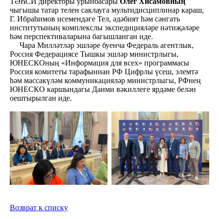
ТӘҺСИ директоры урынбасары
Олег Хисамовның
чыгышы татар телен саклауга мультидисциплинар караш,
Г. Ибраһимов исемендәге Тел, әдәбият һәм сәнгать
институтының комплекслы экспедицияләре нәтиҗәләре
һәм перспективаларына багышланган иде.
Чара Милләтләр эшләре буенча Федераль агентлык,
Россия Федерациясе Тышкы эшләр министрлыгы,
ЮНЕСКОның «Информация для всех» программасы
Россия комитеты тарафыннан РФ Цифрлы үсеш, элемтә
һәм массакүләм коммуникацияләр министрлыгы, РФнең
ЮНЕСКО каршындагы Даими вәкиллеге ярдәме белән
оештырылган иде.
Возврат к списку