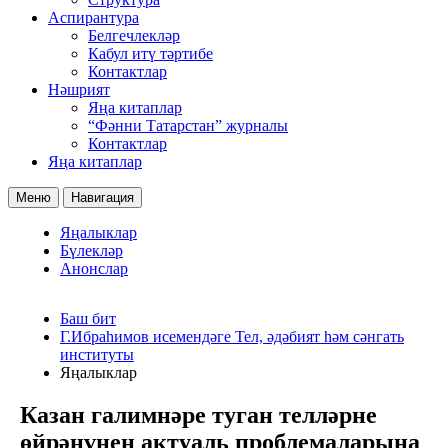
Аспирантура
Белгечлекләр
Кабул итү тәртибе
Контактлар
Нәшрият
Яңа китаплар
“Фәнни Татарстан” журналы
Контактлар
Яңа китаплар
Меню
Навигация
Яңалыклар
Бүлекләр
Анонслар
Баш бит
Г.Ибраһимов исемендәге Тел, әдәбият һәм сәнгать
институты
Яңалыклар
Казан галимнәре туган телләрне
өйрәнүнең актуаль проблемаларына