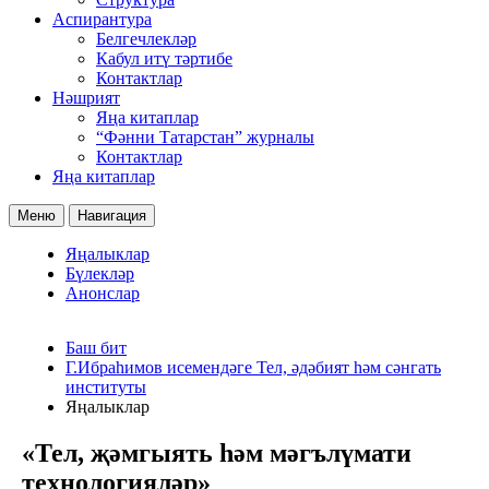
Аспирантура
Белгечлекләр
Кабул итү тәртибе
Контактлар
Нәшрият
Яңа китаплар
“Фәнни Татарстан” журналы
Контактлар
Яңа китаплар
Меню
Навигация
Яңалыклар
Бүлекләр
Анонслар
Баш бит
Г.Ибраһимов исемендәге Тел, әдәбият һәм сәнгать
институты
Яңалыклар
«Тел, җәмгыять һәм мәгълүмати
технологияләр»