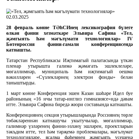
02.03.2025
28 февраль көнне ТӘһСИнең лексикография бүлеге
өлкән фәнни хезмәткәре Эльвира Сафина «Тел,
җәмгыять һәм мәгълүмати технологияләр» IV
Бөтенроссия фәнни-гамәли конференциясендә
катнашты.
Татарстан Республикасы Иҗтимагый палатасында үткән
пленар утырышта галимә җәмәгать эшлеклеләре,
мөгаллимнәр, муниципаль һәм иҗтимагый оешма
вәкилләрен «Сүзлекләрнең электрон фонды» белән
таныштырды.
1 март көнне Конференция эшен Казан шәһәре Идел буе
районының «16 нчы татар-инглиз гимназиясе»ндә дәвам
итте. Эльвира Сафина биредә жюри составында катнашты.
Конференциянең секция утырышларында Россиянең төрле
төбәкләреннән катнашучы укытучылар, мөгаллимнәр,
галимнәр үзләренең фәнни-эзләнү эшләрен, проектларын
тәкъдим итте, тел һәм тәрҗемә проблемалары, мәгълүмат
технологияләре, ясалма фәһемнең җәмгыять үсешенә