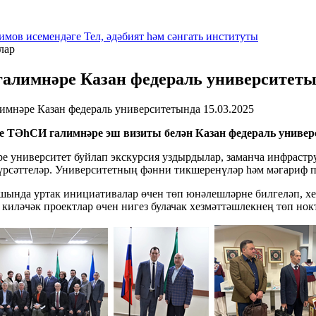
имов исемендәге Тел, әдәбият һәм сәнгать институты
лар
алимнәре Казан федераль университет
15.03.2025
не ТӘһСИ галимнәре эш визиты белән Казан федераль универ
е университет буйлап экскурсия уздырдылар, заманча инфрастр
рсәттеләр. Университетның фәнни тикшеренүләр һәм мәгариф п
ында уртак инициативалар өчен төп юнәлешләрне билгеләп, х
киләчәк проектлар өчен нигез булачак хезмәттәшлекнең төп нок