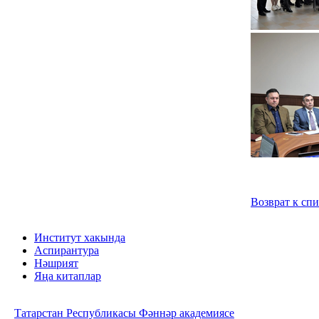
Возврат к сп
Институт хакында
Аспирантура
Нәшрият
Яңа китаплар
Татарстан Республикасы Фәннәр академиясе