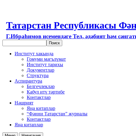
Татарстан Республикасы Фән
Г.Ибраһимов исемендәге Тел, әдәбият һәм сәнга
Институт хакында
Гомуми мәгълүмат
Институт тарихы
Документлар
Структура
Аспирантура
Белгечлекләр
Кабул итү тәртибе
Контактлар
Нәшрият
Яңа китаплар
“Фәнни Татарстан” журналы
Контактлар
Яңа китаплар
Меню
Навигация