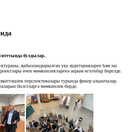
ында
ситетында булдылар.
уктураны, җиһазландырылган уку аудиторияләрен һәм эш
роектлары өчен мөмкинлекләренә аерым игътибар бирелде.
езмәттәшлек перспективалары турында фикер алыштылар.
таларын билгеләргә мөмкинлек бирде.