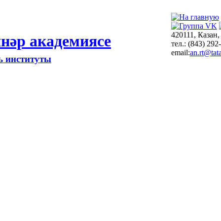
420111, Казан,
нәр академиясе
тел.: (843) 292
email:
an.rt@tata
ть институты