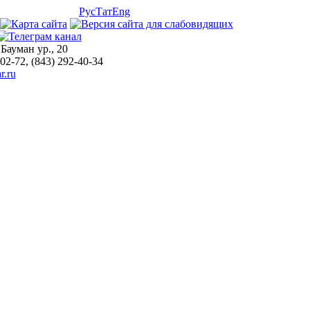
Рус
Тат
Eng
 Бауман ур., 20
-02-72, (843) 292-40-34
r.ru