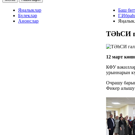
Яңалыклар
Баш бит
Бүлекләр
Г.Ибраһ
Анонслар
Яңалык
ТӘһСИ г
12 март көн
КФУ вәкилләр
урыннарын кү
Очрашу барыш
Фикер алышу 