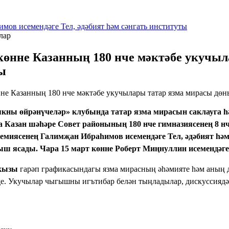
имов исемендәге Тел, әдәбият һәм сәнгать институты
лар
 көнне Казанның 180 нче мәктәбе укучыл
ы
якны өйрәнүчеләр» клубында татар язма мирасын саклауга
 Казан шәһәре Совет районының 180 нче гимназиясенең 8 
емиясенең Галимҗан Ибраһимов исемендәге Тел, әдәбият һәм
ыш ясады. Чара 15 март көнне Роберт Миңнуллин исемендәг
 кызы
гарәп графикасындагы язма мирасның әһәмияте һәм аның
де. Укучылар чыгышны игътибар белән тыңладылар, дискуссиядә