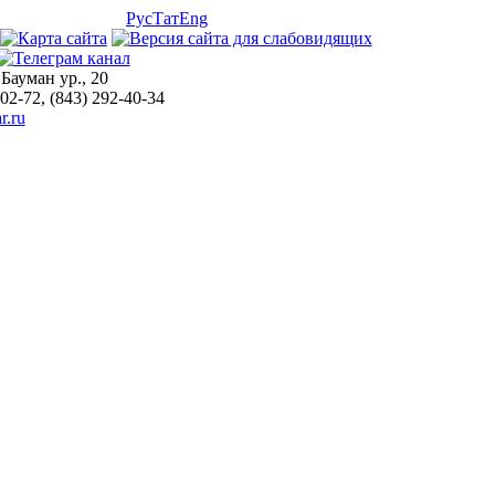
Рус
Тат
Eng
 Бауман ур., 20
-02-72, (843) 292-40-34
r.ru