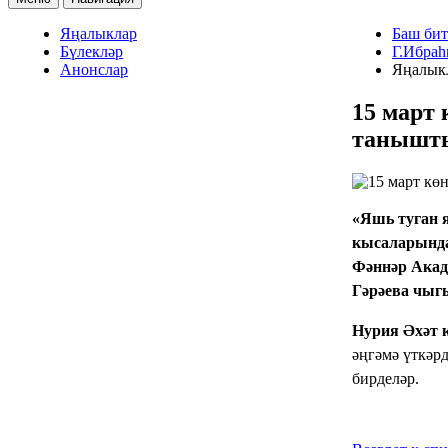
Яңалыклар
Баш бит
Бүлекләр
Г.Ибраһ
Анонслар
Яңалык
15 март
танышт
«Яшь туган 
кысаларында
Фәннәр Акад
Гәрәева чыг
Нурия Әхәт
әңгәмә үткәр
бирделәр.