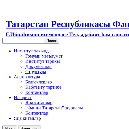
Татарстан Республикасы Фән
Г.Ибраһимов исемендәге Тел, әдәбият һәм сәнга
Институт хакында
Гомуми мәгълүмат
Институт тарихы
Документлар
Структура
Аспирантура
Белгечлекләр
Кабул итү тәртибе
Контактлар
Нәшрият
Яңа китаплар
“Фәнни Татарстан” журналы
Контактлар
Яңа китаплар
Меню
Навигация