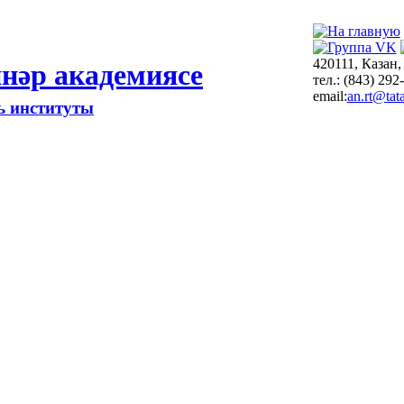
420111, Казан,
нәр академиясе
тел.: (843) 292
email:
an.rt@tata
ть институты