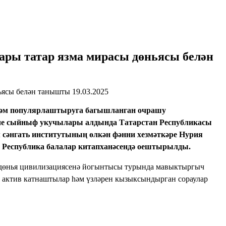
ары татар язма мирасы дөньясы белән
19.03.2025
 һәм популярлаштыруга багышланган очрашу
нче сыйныф укучылары алдында Татарстан Республикасы
 сәнгать институтының өлкән фәнни хезмәткәре Нурия
е Республика балалар китапханәсендә оештырылды.
 дөнья цивилизациясенә йогынтысы турында мавыктыргыч
 актив катнаштылар һәм үзләрен кызыксындырган сораулар