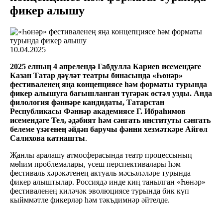
фикер алышу
10.04.2025
2025 елның 4 апрелендә Габдулла Кариев исемендәге
Казан Татар дәүләт театры бинасында «Һөнәр»
фестиваленең яңа концепциясе һәм форматы турында
фикер алышуга багышланган түгәрәк өстәл узды. Анда
филология фәннәре кандидаты, Татарстан
Республикасы Фәннәр академиясе Г. Ибраһимов
исемендәге Тел, әдәбият һәм сәнгать институты сәнгать
белеме үзәгенең әйдәп баручы фәнни хезмәткәре Айгөл
Салихова катнашты
.
Җанлы аралашу атмосферасында театр процессының
мөһим проблемалары, үсеш перспективалары һәм
фестиваль хәрәкәтенең актуаль мәсьәләләре турында
фикер алыштылар. Россиядә инде киң танылган «Һөнәр
»
фестиваленең киләчәк эволюциясе турында бик күп
кыйммәтле фикерләр һәм тәкъдимнәр әйтелде.