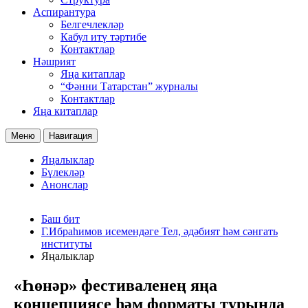
Аспирантура
Белгечлекләр
Кабул итү тәртибе
Контактлар
Нәшрият
Яңа китаплар
“Фәнни Татарстан” журналы
Контактлар
Яңа китаплар
Меню
Навигация
Яңалыклар
Бүлекләр
Анонслар
Баш бит
Г.Ибраһимов исемендәге Тел, әдәбият һәм сәнгать
институты
Яңалыклар
«Һөнәр» фестиваленең яңа
концепциясе һәм форматы турында