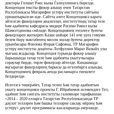
докторы Гөлшат Рәис кызы Галиуллинага бирелде.
Концепция тексты фикер алышу өчен Татарстан
Республикасы Мәгарифне үстерү институты сайтына
урнаштырылган иде. Сайтта әлеге Концепциягә карата
әйтелгән фикерләрне анализлап, институтның татар теле
һәм әдәбияты кафедрасы мөдире Рәсимә Равил кызы
Шәмсетдинова сөйләде. Концепциянең эчтәлеге буенча
фикерләрен җиткереп Казан шәһәре 141 нче урта гомуми
белем бирү мәктәбенең милли эшләр буенча директор
урынбасары Фәизова Фирая Сафовна, ТР Мәгарифне
үстерү институты доценты Лотфуллин Марат Вазыйх улы
чыгыш ясадылар. Концепция турында фикер алышу
барышында татар теле һәм әдәбияты укытучылары
сораулар бирде, төрле фикерләр әйтелде. Киңәшмәдә
яңгыраган фикерләрнең барысы да игътибарга алынды,
Концепциянең февраль аенда расланырга тиешлеге
белдерелде.
Исегезгә төшерәбез, Татар телен һәм татар әдәбиятын
укыту концепциясе проекты Г. Ибраһимов исемендәге Тел,
әдәбият һәм сәнгать институты галимнәре тарафыннан
«2014 – 2020 елларга Татарстан Республикасында ТР
дәүләт телләрен һәм башка телләрне саклау, өйрәнү һәм
үстерү» дәүләт программасы кысаларында әзерләнде.