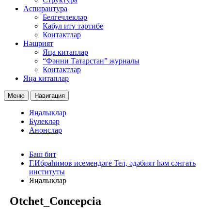
Аспирантура
Белгечлекләр
Кабул итү тәртибе
Контактлар
Нәшрият
Яңа китаплар
“Фәнни Татарстан” журналы
Контактлар
Яңа китаплар
Меню
Навигация
Яңалыклар
Бүлекләр
Анонслар
Баш бит
Г.Ибраһимов исемендәге Тел, әдәбият һәм сәнгать
институты
Яңалыклар
Otchet_Concepcia