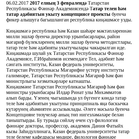
06.02.2017
2017 елның 3 февралендә
Татарстан
Республикасы Фәннәр Академиясендә Т
атар телен һәм
татар әдәбиятын укыту концепциясе проекты
буенча
фикер алышуга багышланган республика киңәшмәсе узды.
Киңәшмәгә республика һәм Казан шәһәре мәктәпләреннән
милли эшләр буенча директор урынбасарлары, район
мәгариф бүлекләренең милли эшләр буенча методистлары,
татар теле һәм әдәбияты укытучылары чакырылган иде.
Киңәшмәдә шулай ук Татарстан Республикасы Фәннәр
Академиясе, Г.Ибраһимов исемендәге Тел, әдәбият һәм
сәнгать институты, Казан федераль университеты,
Татарстан Республикасы Мәгарифне үстерү институты
галимнәре, Татарстан Республикасы Мәгариф һәм фән
министрлыгы хезмәткәрләре катнашты.
Киңәшмәне Татарстан Республикасы Мәгариф һәм фән
министры урынбасары Илдар Ринат улы Мөхәммәтов
алып барды. Үзенең чыгышында ул бүгенге көндә татар
теле һәм әдәбиятын укытуны принципиаль яңа баскычка
күтәрүнең әһәмиятен ассызыклады. Әлеге мәсьәлә буенча
Концепцияне төзүчеләр аның төп нигезләмәләре белән
таныштырды. Бу турыда сөйләү өчен сүз филология
фәннәре докторы, профессор, академик Дания Фатыйх
кызы Заһидуллинага, Казан федераль университеты татар
теле белеме кафедрасы мөдире, филология фәннәре