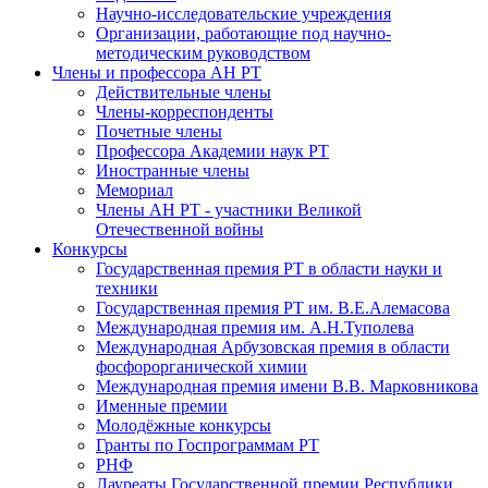
Научно-исследовательские учреждения
Организации, работающие под научно-
методическим руководством
Члены и профессора АН РТ
Действительные члены
Члены-корреспонденты
Почетные члены
Профессора Академии наук РТ
Иностранные члены
Мемориал
Члены АН РТ - участники Великой
Отечественной войны
Конкурсы
Государственная премия РТ в области науки и
техники
Государственная премия РТ им. В.Е.Алемасова
Международная премия им. А.Н.Туполева
Международная Арбузовская премия в области
фосфорорганической химии
Международная премия имени В.В. Марковникова
Именные премии
Молодёжные конкурсы
Гранты по Госпрограммам РТ
РНФ
Лауреаты Государственной премии Республики