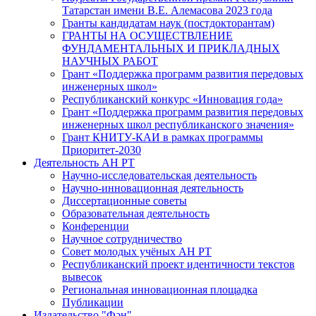
Татарстан имени В.Е. Алемасова 2023 года
Гранты кандидатам наук (постдокторантам)
ГРАНТЫ НА ОСУЩЕСТВЛЕНИЕ
ФУНДАМЕНТАЛЬНЫХ И ПРИКЛАДНЫХ
НАУЧНЫХ РАБОТ
Грант «Поддержка программ развития передовых
инженерных школ»
Республиканский конкурс «Инновация года»
Грант «Поддержка программ развития передовых
инженерных школ республиканского значения»
Грант КНИТУ-КАИ в рамках программы
Приоритет-2030
Деятельность АН РТ
Научно-исследовательская деятельность
Научно-инновационная деятельность
Диссертационные советы
Образовательная деятельность
Конференции
Научное сотрудничество
Совет молодых учёных АН РТ
Республиканский проект идентичности текстов
вывесок
Региональная инновационная площадка
Публикации
Издательство "Фән"