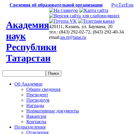
Сведения об образовательной организации
Рус
Тат
Eng
Академия
420111, Казань, ул. Баумана, 20
тел.: (843) 292-02-72, (843) 292-40-34
наук
email:
an.rt@tatar.ru
Республики
Татарстан
Об Академии
Общие сведения
Президент
Президиум
Награды
Нормативные документы
Вакансии
Контакты
Подразделения
Отделения