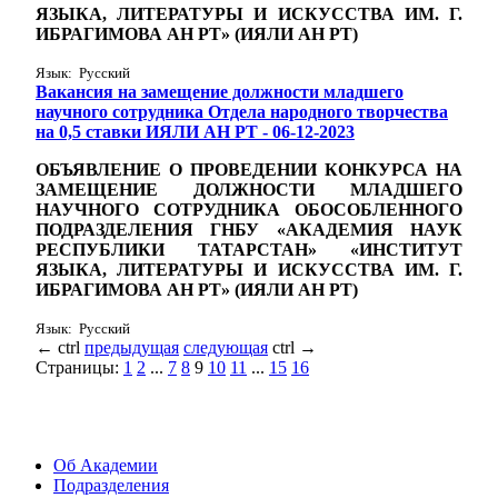
ЯЗЫКА, ЛИТЕРАТУРЫ И ИСКУССТВА ИМ. Г.
ИБРАГИМОВА АН РТ» (ИЯЛИ АН РТ)
Язык: Русский
Вакансия на замещение должности младшего
научного сотрудника Отдела народного творчества
на 0,5 ставки ИЯЛИ АН РТ - 06-12-2023
ОБЪЯВЛЕНИЕ О ПРОВЕДЕНИИ КОНКУРСА НА
ЗАМЕЩЕНИЕ ДОЛЖНОСТИ МЛАДШЕГО
НАУЧНОГО СОТРУДНИКА ОБОСОБЛЕННОГО
ПОДРАЗДЕЛЕНИЯ ГНБУ «АКАДЕМИЯ НАУК
РЕСПУБЛИКИ ТАТАРСТАН» «ИНСТИТУТ
ЯЗЫКА, ЛИТЕРАТУРЫ И ИСКУССТВА ИМ. Г.
ИБРАГИМОВА АН РТ» (ИЯЛИ АН РТ)
Язык: Русский
←
ctrl
предыдущая
следующая
ctrl
→
Страницы:
1
2
...
7
8
9
10
11
...
15
16
Об Академии
Подразделения