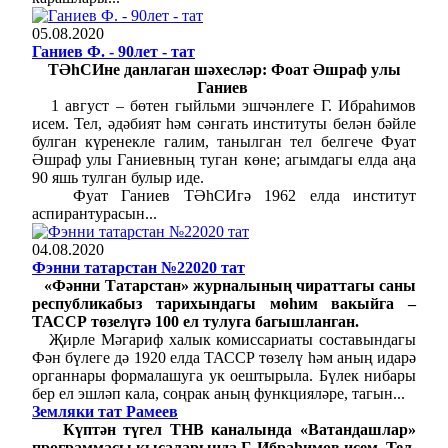
05.08.2020
Ганиев Ф. - 90лет - тат
ТӘһСИне данлаган шәхесләр: Фоат Әшраф улы
Ганиев
1 август – бөтен гыйльми эшчәнлеге Г. Ибраһимов
исем. Тел, әдәбият һәм сәнгать институты белән бәйле
булган күренекле галим, танылган тел белгече Фуат
Әшраф улы Ганиевның туган көне; агымдагы елда аңа
90 яшь тулган булыр иде.
Фуат Ганиев ТӘһСИгә 1962 елда институт
аспирантурасын...
04.08.2020
Фэнни татарстан №22020 тат
«Фәнни Татарстан» журналының чираттагы саны
республикабыз тарихындагы мөһим вакыйга –
ТАССР төзелүгә 100 ел тулуга багышланган.
Җирле Мәгариф халык комиссариаты составындагы
Фән бүлеге дә 1920 елда ТАССР төзелү һәм аның идарә
органнары формалашуга ук оештырыла. Бүлек нибары
бер ел эшләп кала, соңрак аның функцияләре, тагын...
Земляки тат Рамеев
Күптән түгел ТНВ каналында «Ватандашлар»
программасы кысаларында Г. Ибраһимов исем. Тел,