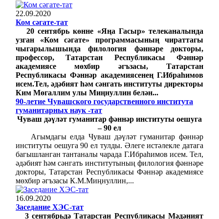
22.09.2020
Ком сәгате-тат
20 сентябрь көнне «Яңа Гасыр» телеканалында
узган «Ком сәгате» программасының чираттагы
чыгарылышында филология фәннәре докторы,
профессор, Татарстан Республикасы Фәннәр
академиясе мөхбир әгъзасы, Татарстан
Республикасы Фәннәр академиясенең Г.Ибраһимов
исем.Тел, әдәбият һәм сәнгать институты директоры
Ким Мөгаллим улы Миңнуллин белән...
90-летие Чувашского государственного института
гуманитарных наук -тат
Чуваш дәүләт гуманитар фәннәр институты оешуга
– 90 ел
Агымдагы елда Чуваш дәүләт гуманитар фәннәр
институты оешуга 90 ел тулды. Әлеге истәлекле датага
багышланган тантаналы чарада Г.Ибраһимов исем. Тел,
әдәбият һәм сәнгать институтының филология фәннәре
докторы, Татарстан Республикасы Фәннәр академиясе
мөхбир әгъзасы К.М.Миңнуллин,...
16.09.2020
Заседание ХЭС-тат
3 сентябрьдә Татарстан Республикасы Мәдәният