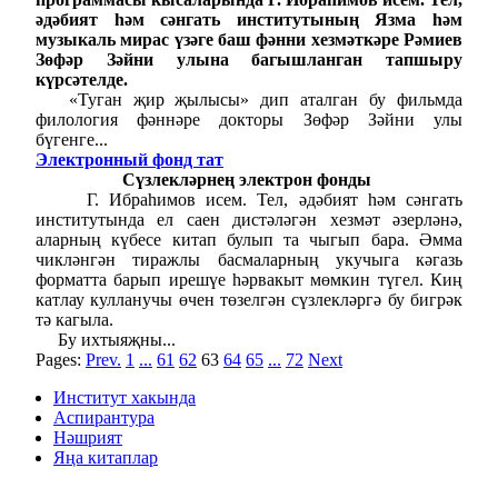
әдәбият һәм сәнгать институтының Язма һәм
музыкаль мирас үзәге баш фәнни хезмәткәре Рәмиев
Зөфәр Зәйни улына багышланган тапшыру
күрсәтелде.
«Туган җир җылысы» дип аталган бу фильмда
филология фәннәре докторы Зөфәр Зәйни улы
бүгенге...
Электронный фонд тат
Сүзлекләрнең электрон фонды
Г. Ибраһимов исем. Тел, әдәбият һәм сәнгать
институтында ел саен дистәләгән хезмәт әзерләнә,
аларның күбесе китап булып та чыгып бара. Әмма
чикләнгән тиражлы басмаларның укучыга кәгазь
форматта барып ирешүе һәрвакыт мөмкин түгел. Киң
катлау кулланучы өчен төзелгән сүзлекләргә бу бигрәк
тә кагыла.
Бу ихтыяҗны...
Pages:
Prev.
1
...
61
62
63
64
65
...
72
Next
Институт хакында
Аспирантура
Нәшрият
Яңа китаплар