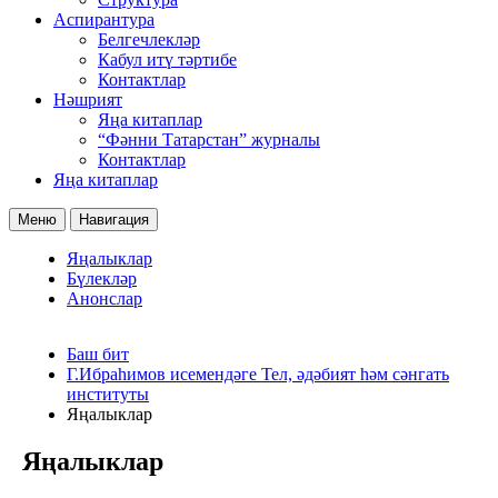
Аспирантура
Белгечлекләр
Кабул итү тәртибе
Контактлар
Нәшрият
Яңа китаплар
“Фәнни Татарстан” журналы
Контактлар
Яңа китаплар
Меню
Навигация
Яңалыклар
Бүлекләр
Анонслар
Баш бит
Г.Ибраһимов исемендәге Тел, әдәбият һәм сәнгать
институты
Яңалыклар
Яңалыклар