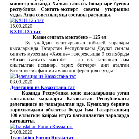
министрлыгында Халык сәнгать һөнәрләре буенча
республика Сәнгать-эксперт советы утырышы
узды. Анда советның яңа составы расланды.
15.09.2020
КХШ-125 тат
Казан сәнгать мәктәбенә – 125 ел
Бу уңайдан оештырылган юбилей чаралары
кысаларында Татарстан Республикасы Дәүләт сынлы
сәнгать музееның «Хәзинә» галереясында 9 сентябрьдә
«Казан сәнгать мәктәбе – 125 ел: танылган һәм
онытылган исемнәр, тарих битләре» дип аталган
Бөтенроссия фәнни-гамәли конференциясе узды.
03.09.2020
Делегация из Казахстана-тат
Казанда Республика көне кысаларында узган
тантаналы чараларга Казакъстан Республикасы
делегациясе дә чакырылган иде. Кунаклар берничә
тарихи-мәдәни объектта булды һәм Татарстанның
100 еллыгын бәйрәм итүгә багышланган чараларда
катнашты.
24.08.2020
Translation Forum Russia тат