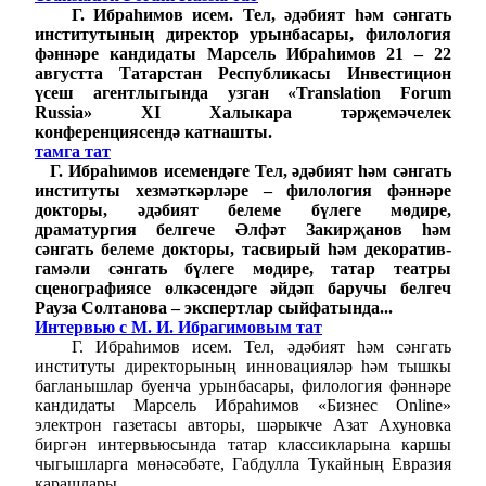
Г. Ибраһимов исем. Тел, әдәбият һәм сәнгать
институтының директор урынбасары, филология
фәннәре кандидаты Марсель Ибраһимов 21 – 22
августта Татарстан Республикасы Инвестицион
үсеш агентлыгында узган «Translation Forum
Russia» XI Халыкара тәрҗемәчелек
конференциясендә катнашты.
тамга тат
Г. Ибраһимов исемендәге Тел, әдәбият һәм сәнгать
институты хезмәткәрләре – филология фәннәре
докторы, әдәбият белеме бүлеге мөдире,
драматургия белгече Әлфәт Закирҗанов һәм
сәнгать белеме докторы, тасвирый һәм декоратив-
гамәли сәнгать бүлеге мөдире, татар театры
сценографиясе өлкәсендәге әйдәп баручы белгеч
Рауза Солтанова – экспертлар сыйфатында...
Интервью с М. И. Ибрагимовым тат
Г. Ибраһимов исем. Тел, әдәбият һәм сәнгать
институты директорының инновацияләр һәм тышкы
багланышлар буенча урынбасары, филология фәннәре
кандидаты Марсель Ибраһимов «Бизнес Online»
электрон газетасы авторы, шәрыкче Азат Ахуновка
биргән интервьюсында татар классикларына каршы
чыгышларга мөнәсәбәте, Габдулла Тукайның Евразия
карашлары...