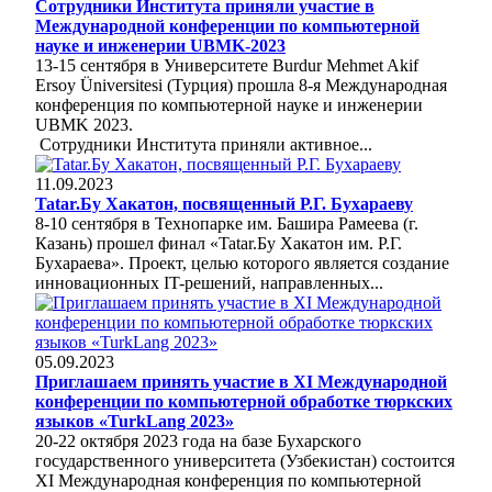
Сотрудники Института приняли участие в
Международной конференции по компьютерной
науке и инженерии UBMK-2023
13-15 сентября в Университете Burdur Mehmet Akif
Ersoy Üniversitesi (Турция) прошла 8-я Международная
конференция по компьютерной науке и инженерии
UBMK 2023.
Сотрудники Института приняли активное...
11.09.2023
Tatar.Бу Хакатон, посвященный Р.Г. Бухараеву
8-10 сентября в Технопарке им. Башира Рамеева (г.
Казань) прошел финал «Tatar.Бу Хакатон им. Р.Г.
Бухараева». Проект, целью которого является создание
инновационных IT-решений, направленных...
05.09.2023
Приглашаем принять участие в ХI Международной
конференции по компьютерной обработке тюркских
языков «TurkLang 2023»
20-22 октября 2023 года на базе Бухарского
государственного университета (Узбекистан) состоится
ХI Международная конференция по компьютерной