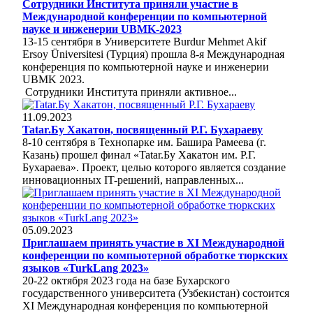
Сотрудники Института приняли участие в
Международной конференции по компьютерной
науке и инженерии UBMK-2023
13-15 сентября в Университете Burdur Mehmet Akif
Ersoy Üniversitesi (Турция) прошла 8-я Международная
конференция по компьютерной науке и инженерии
UBMK 2023.
Сотрудники Института приняли активное...
11.09.2023
Tatar.Бу Хакатон, посвященный Р.Г. Бухараеву
8-10 сентября в Технопарке им. Башира Рамеева (г.
Казань) прошел финал «Tatar.Бу Хакатон им. Р.Г.
Бухараева». Проект, целью которого является создание
инновационных IT-решений, направленных...
05.09.2023
Приглашаем принять участие в ХI Международной
конференции по компьютерной обработке тюркских
языков «TurkLang 2023»
20-22 октября 2023 года на базе Бухарского
государственного университета (Узбекистан) состоится
ХI Международная конференция по компьютерной