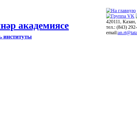
420111, Казан,
нәр академиясе
тел.: (843) 292
email:
an.rt@tata
ть институты