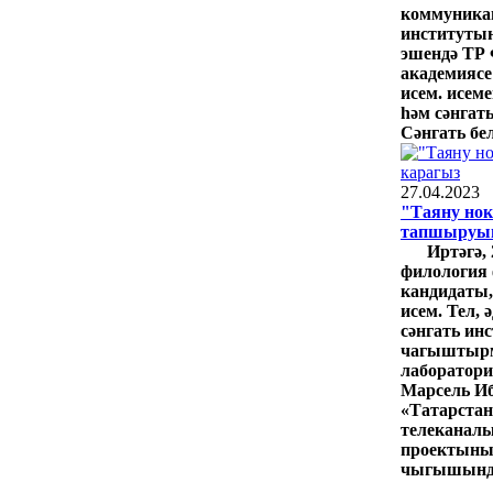
коммуника
институты
эшендә ТР
академиясе
исем. исеме
һәм сәнгат
Сәнгать бел
27.04.2023
"Таяну но
тапшыруын
Иртәгә, 
филология 
кандидаты,
исем. Тел, 
сәнгать ин
чагыштырм
лаборатори
Марсель И
«Татарстан
телеканалы
проектының
чыгышында