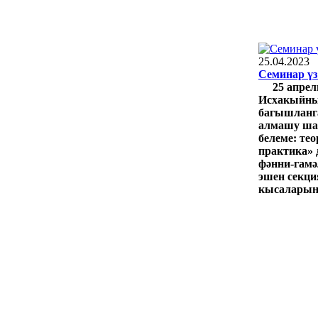
25.04.2023
Семинар үз
25 апрел
Исхакыйны
багышланг
алмашу ша
белеме: тео
практика» 
фәнни-гамә
эшен секц
кысаларынд