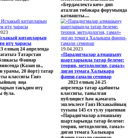
«Бердәмлектә көч» дип
аталган төбәкара форумында
катнашты....
2023
Исхакый китапларын
им итү чарасы
3 елның 24 апрелендә
19.04.2023
сәгатьтә Татарстан
«Парадигмалар алмашыну
бликасы Фәннәр
шартларында татар белеме:
миясендә (Казан ш.,
теория, методология, гамәл»
н урамы, 20 йорт) татар
дигән темага Халыкара
яты классигы Гаяз
фәнни-гамәли семинар
кыйның яңа
2023 елның 24-25
ларын тәкъдим итү
апрелендә татар әдәбияты
ы була.
классигы, танылган
публицист һәм җәмәгать
эшлеклесе Гаяз Исхакыйның
тууына 145 ел тулу уңаеннан
«Парадигмалар алмашыну
шартларында татар белеме:
теория, методология, гамәл»
дигән темага Халыкара
фәнни-гамәли семинар