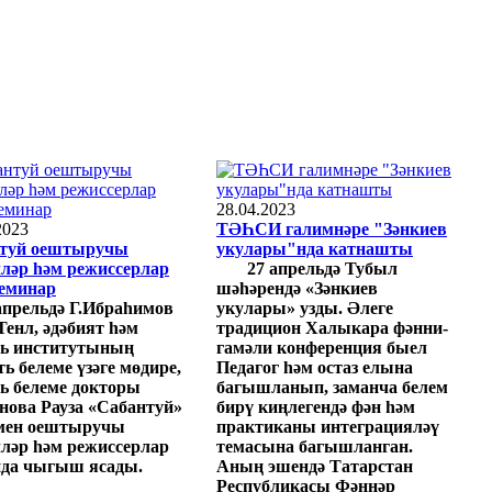
28.04.2023
2023
ТӘҺСИ галимнәре "Зәнкиев
туй оештыручы
укулары"нда катнашты
чләр һәм режиссерлар
27 апрельдә Тубыл
семинар
шәһәрендә «Зәнкиев
апрельдә Г.Ибраһимов
укулары» узды. Әлеге
Тенл, әдәбият һәм
традицион Халыкара фәнни-
ть институтының
гамәли конференция быел
ь белеме үзәге мөдире,
Педагог һәм остаз елына
ть белеме докторы
багышланып, заманча белем
нова Рауза «Сабантуй»
бирү киңлегендә фән һәм
мен оештыручы
практиканы интеграцияләү
чләр һәм режиссерлар
темасына багышланган.
да чыгыш ясады.
Аның эшендә Татарстан
Республикасы Фәннәр