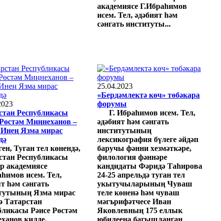
академиясе Г.Ибраһимов
исем. Тел, әдәбият һәм
сәнгать институты...
25.04.2023
«Бердәмлектә көч» төбәкара
2023
форумы
стан Республикасы
Г. Ибраһимов исем. Тел,
 Рөстәм Миңнеханов –
әдәбият һәм сәнгать
нең Язма мирас
институтының
дә
лексикография бүлеге әйдәп
ген, Туган тел көнендә,
баручы фәнни хезмәткәре,
стан Республикасы
филология фәннәре
р академиясе
кандидаты Фәридә Таһирова
аһимов исем. Тел,
24-25 апрельдә туган тел
т һәм сәнгать
укытучыларының Чуваш
тутының Язма мирас
теле көненә һәм чуваш
нә Татарстан
мәгърифәтчесе Иван
бликасы Рәисе Рөстәм
Яковлевның 175 еллык
ханов килде.
юбилеена багышланган