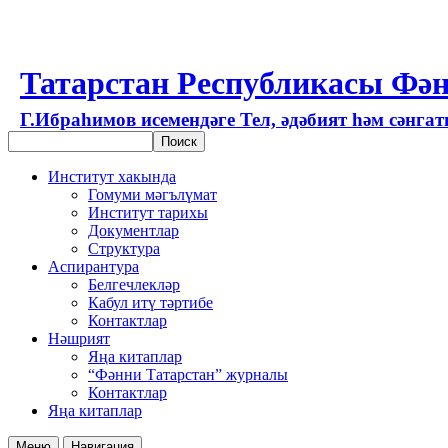
Татарстан Республикасы Фән
Г.Ибраһимов исемендәге Тел, әдәбият һәм сәнга
Институт хакында
Гомуми мәгълүмат
Институт тарихы
Документлар
Структура
Аспирантура
Белгечлекләр
Кабул итү тәртибе
Контактлар
Нәшрият
Яңа китаплар
“Фәнни Татарстан” журналы
Контактлар
Яңа китаплар
Меню
Навигация