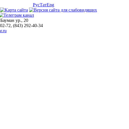
Рус
Тат
Eng
 Бауман ур., 20
-02-72, (843) 292-40-34
r.ru