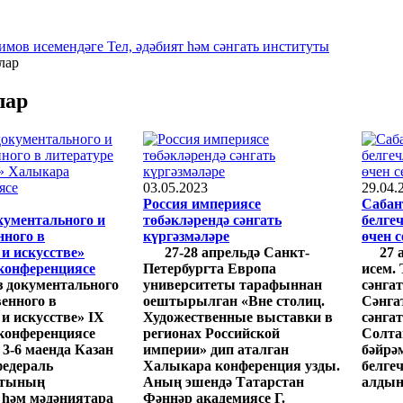
имов исемендәге Тел, әдәбият һәм сәнгать институты
лар
лар
03.05.2023
29.04.
Россия империясе
Сабан
кументального и
төбәкләрендә сәнгать
белге
нного в
күргәзмәләре
өчен 
 и искусстве»
27-28 апрельдә Санкт-
27 
конференциясе
Петербургта Европа
исем. 
з документального
университеты тарафыннан
сәнга
венного в
оештырылган «Вне столиц.
Сәнгат
 и искусстве» IX
Художественные выставки в
сәнга
конференциясе
регионах Российской
Солта
 3-6 маенда Казан
империи» дип аталган
бәйрә
федераль
Халыкара конференция узды.
белге
етының
Аның эшендә Татарстан
алдын
һәм мәдәниятара
Фәннәр академиясе Г.