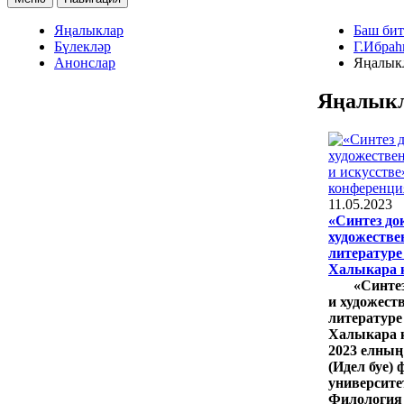
Яңалыклар
Баш бит
Бүлекләр
Г.Ибраһ
Анонслар
Яңалык
Яңалык
11.05.2023
«Синтез до
художестве
литературе
Халыкара 
«Синте
и художест
литературе
Халыкара 
2023 елның
(Идел буе) 
университ
Филология 