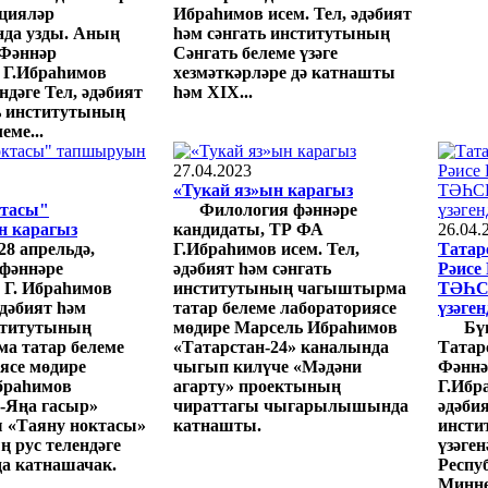
цияләр
Ибраһимов исем. Тел, әдәбият
нда узды. Аның
һәм сәнгать институтының
 Фәннәр
Сәнгать белеме үзәге
 Г.Ибраһимов
хезмәткәрләре дә катнашты
ндәге Тел, әдәбият
һәм XIX...
ь институтының
еме...
27.04.2023
«Тукай яз»ын карагыз
ктасы"
Филология фәннәре
 карагыз
кандидаты, ТР ФА
26.04.
28 апрельдә,
Г.Ибраһимов исем. Тел,
Татар
фәннәре
әдәбият һәм сәнгать
Рәисе
 Г. Ибраһимов
институтының чагыштырма
ТӘҺСИ
әдәбият һәм
татар белеме лабораториясе
үзәген
ститутының
мөдире Марсель Ибраһимов
Бү
а татар белеме
«Татарстан-24» каналында
Татар
ясе мөдире
чыгып килүче «Мәдәни
Фәннә
браһимов
агарту» проектының
Г.Ибр
-Яңа гасыр»
чираттагы чыгарылышында
әдәбия
 «Таяну ноктасы»
катнашты.
инсти
 рус телендәге
үзәге
 катнашачак.
Респу
Миңне