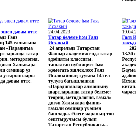
 эшен дәвам итте
24.04.2023
19.04.
ьдә Гаяз
Татар белеме һәм Гаяз
Гаяз 
ң 145 еллыгына
Исхакый
тәкъд
ан «Парадигма
24 апрельдә Татарстан
202
ртларында татар
Фәннәр академиясендә татар
13.30 
рия, методология,
әдәбияты классигы,
Респу
дигән Халыкара
танылган публицист һәм
акаде
ли семинар үз
җәмәгать эшлеклесе Гаяз
Баума
ия утырышлары
Исхакыйның тууына 145 ел
әдәби
а дәвам итте.
тулуга багышланган
Исха
«Парадигмалар алмашыну
китап
шартларында татар белеме:
чарас
теория, методология, гамәл»
дигән Халыкара фәнни-
гамәли семинар үз эшен
башлады. Әлеге чараның төп
оештыручысы булып
Татарстан Республикасы...