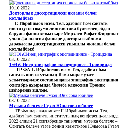
10.10.2022
Докторлык диссертациясен яклавы белән
котлыйбыз
Г. Ибраһимов исем. Тел, әдәбият һәм сәнгать
институты гомуми лингвистика бүлегенең әйдәп
баручы фәнни хезмәткәре Мирхаев Рифат Фирдинат
улын филология фәннәре докторы гыйльми
дәрәҗәсенә диссертациясен уңышлы яклавы белән
котлыйбыз!
03.10.2022
ТӘҺСИнең эпиграфик экспедициясе - Троицкида
ТР ФА Г. Ибраһимов исем Тел, әдәбият һәм
сәнгать институтының Язма мирас үзәге
хезмәткәрләре составындагы эпиграфик экспедиция
сентябрь ахырында Чиләбе өлкәсенең Троицк
шәһәрендә эшләде.
03.10.2022
Музыка белгече Гүзәл Юнысова юбилее
ТР Фәннәр академиясе Г. Ибраһимов исем. Тел,
әдәбият һәм сәнгать институтының конференц-залында
2022 елның 21 сентябрендә танылган музыка белгече –
Сәнгать белеме үзәге фәнни хезмәткәре Юнысова Гүзәл