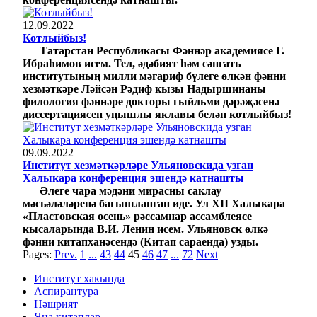
12.09.2022
Котлыйбыз!
Татарстан Республикасы Фәннәр академиясе Г.
Ибраһимов исем. Тел, әдәбият һәм сәнгать
институтының милли мәгариф бүлеге өлкән фәнни
хезмәткәре Ләйсән Рәдиф кызы Надыршинаны
филология фәннәре докторы гыйльми дәрәҗәсенә
диссертациясен уңышлы яклавы белән котлыйбыз!
09.09.2022
Институт хезмәткәрләре Ульяновскида узган
Халыкара конференция эшендә катнашты
Әлеге чара мәдәни мирасны саклау
мәсьәләләренә багышланган иде. Ул XII Халыкара
«Пластовская осень» рәссамнар ассамблеясе
кысаларында В.И. Ленин исем. Ульяновск өлкә
фәнни китапханәсендә (Китап сараенда) узды.
Pages:
Prev.
1
...
43
44
45
46
47
...
72
Next
Институт хакында
Аспирантура
Нәшрият
Яңа китаплар