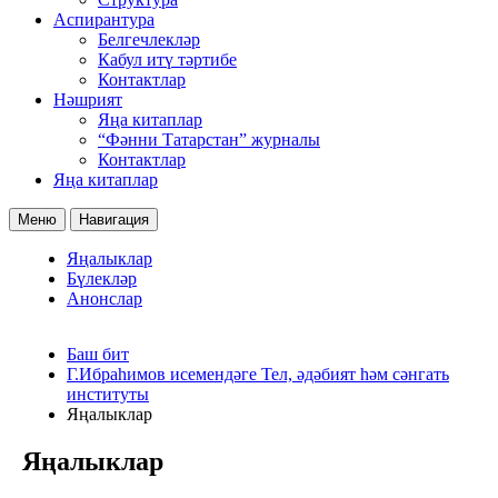
Аспирантура
Белгечлекләр
Кабул итү тәртибе
Контактлар
Нәшрият
Яңа китаплар
“Фәнни Татарстан” журналы
Контактлар
Яңа китаплар
Меню
Навигация
Яңалыклар
Бүлекләр
Анонслар
Баш бит
Г.Ибраһимов исемендәге Тел, әдәбият һәм сәнгать
институты
Яңалыклар
Яңалыклар