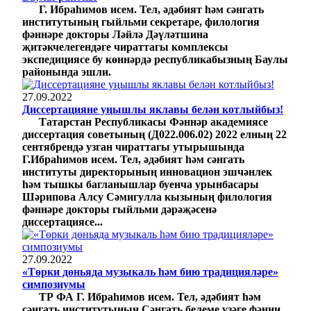
Г. Ибраһимов исем. Тел, әдәбият һәм сәнгать
институтының гыйльми секретаре, филология
фәннәре докторы Ләйлә Дәүләтшина
җитәкчелегендәге чираттагы комплексы
экспедициясе бу көннәрдә республикабызның Баулы
районында эшли.
27.09.2022
Диссертацияне уңышлы яклавы белән котлыйбыз!
Татарстан Республикасы Фәннәр академиясе
диссертация советының (Д022.006.02) 2022 елның 22
сентябрендә узган чираттагы утырышында
Г.Ибраһимов исем. Тел, әдәбият һәм сәнгать
институты директорының инновацион эшчәнлек
һәм тышкы багланышлар буенча урынбасары
Шәрипова Алсу Сәмигулла кызының филология
фәннәре докторы гыйльми дәрәҗәсенә
диссертациясе...
27.09.2022
«Төрки дөньяда музыкаль һәм бию традицияләре»
симпозиумы
ТР ФА Г. Ибраһимов исем. Тел, әдәбият һәм
сәнгать институтының Сәнгать белеме үзәге фәнни