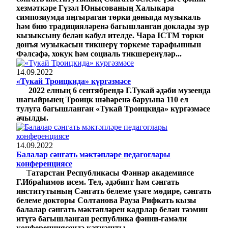
хезмәткәре Гүзәл Юнысованың Халыкара
симпозиумда яңгыраган төрки дөньяда музыкаль
һәм бию традицияләренә багышланган доклады зур
кызыксыну белән кабул ителде. Чара ICTM төрки
дөнъя музыкасын тикшерү төркеме тарафыннын
Фәлсәфә, хокук һәм социаль тикшеренүләр...
14.09.2022
«Тукай Троицкида» күргәзмәсе
2022 елның 6 сентябрендә Г.Тукай әдәби музеенда
шагыйрьнең Троицк шәһәренә баруына 110 ел
тулуга багышланган «Тукай Троицкида» күргәзмәсе
ачылды.
14.09.2022
Балалар сәнгать мәктәпләре педагоглары
конференциясе
Т
атарстан Республикасы Фәннәр академиясе
Г.Ибраһимов исем. Тел, әдәбият һәм сәнгать
институтының Сәнгать белеме үзәге мөдире, сәнгать
белеме докторы Солтанова Рауза Рифкать кызы
балалар сәнгать мәктәпләрен кадрлар белән тәэмин
итүгә багышланган республика фәнни-гамәли
конференциясендә катнашты.