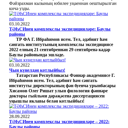
Фәйзрахман кызының юбилее уңаеннан оештырылган
кичә узды.
03.10.2022
ТӘҺСИнең комплекслы экспедицияләре: Баулы
районы
ТР ФА Г. Ибраһимов исем. Тел, әдәбият һәм
сәнгать институтының комплекслы экспедициясе
2022 елның 21 сентябреннән 29 сентябренә кадәр
Баулы районында эшләде.
03.10.2022
Чын күңелдән котлыйбыз!
Татарстан Республикасы Фәннәр академиясе Г.
Ибраһимов исем. Тел, әдәбият һәм сәнгать
институты директорының фән буенча урынбасары
Хисамов Олег Ришат улын филология фәннәре
докторы гыйльми дәрәҗәсенә диссертациясен
уңышлы яклавы белән котлыйбыз!
28.09.2022
ТӘҺСИнең комплекслы экспедицияләре – 2022:
Баулы районы