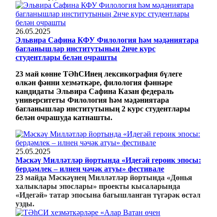
26.05.2025
Эльвира Сафина КФУ Филология һәм мәдәниятара
багланышлар институтының 2нче курс
студентлары белән очрашты
23 май көнне ТӘһСИнең лексикография бүлеге
өлкән фәнни хезмәткәре, филология ф
ә
нн
ә
ре
кандидаты Эльвира Сафина Казан федераль
университеты Филология һәм мәдәниятара
багланышлар институтының 2 курс студентлары
белән очрашуда катнашты.
25.05.2025
Мәскәү Милләтләр йортында «Идегәй героик эпосы:
бердәмлек – илнең чәчәк атуы» фестивале
23 майда Мәскәүнең Милләтләр йортында «Дөнья
халыклары эпослары» проекты кысаларында
«Идегәй» татар эпосына багышланган түгәрәк өстәл
узды.