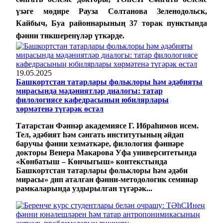
үзәге мөдире Рауза Солтанова
Зеленодольск
,
Кайбыч, Буа районнарының 37 торак пунктында
ф
ә
нни ти
кшеренүләр үткәрде.
19.05.2025
Башкортстан татарлары фольклоры һәм әдәбияты
мирасында мәдәниятләр диалогы: татар
филологиясе кафедрасының юбилярлары
хөрмәтенә түгәрәк өстәл
Татарстан Фәннәр академиясе Г. Ибраһимов исем.
Тел, әдәбият һәм сәнгать институтының әйдәп
баручы фәнни хезмәткәре, филология фәннәре
докторы Венера Макарова Уфа университетында
«Көнбатыш – Көнчыгыш» контекстында
Башкортстан татарлары фольклоры һәм әдәби
мирасы» дип аталган фәнни-методологик семинар
рамкаларында уздырылган түгәрәк...