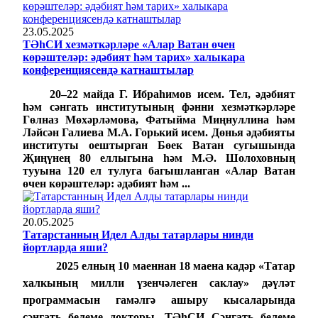
23.05.2025
ТӘһСИ хезмәткәрләре «Алар Ватан өчен
көрәштеләр: әдәбият һәм тарих» халыкара
конференциясендә катнаштылар
20–22 майда Г. Ибраһимов исем. Тел, әдәбият
һәм сәнгать институтының фәнни хезмәткәрләре
Гөлназ Мөхәрләмова, Фатыйма Миңнуллина һәм
Ләйсән Галиева М.А. Горький исем. Дөнья әдәбияты
институты оештырган Бөек Ватан сугышында
Җиңүнең 80 еллыгына һәм М.Ә. Шолоховның
тууына 120 ел тулуга багышланган «Алар Ватан
өчен көрәштеләр: әдәбият һәм ...
20.05.2025
Татарстанның Идел Алды татарлары нинди
йортларда яши?
2025 елның 10 маеннан 18 маена кадәр «Татар
халкының милли
үзенчәлеген
саклау» дәүләт
программасын гамәлгә ашыру кысаларында
сәнгать белеме докторы,
ТӘһСИ
Сәнгать белеме