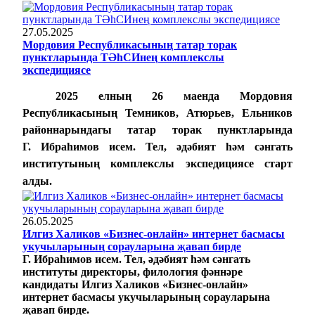
27.05.2025
Мордовия Республикасының татар торак
пунктларында ТӘһСИнең комплекслы
экспедициясе
2025 елның 26 маенда Мордовия
Республикасының Темников, Атюрьев, Ельников
районнарындагы татар торак пунктларында
Г.
Ибраһимов исем. Тел, әдәбият һәм сәнгать
институтының комплекслы экспедициясе старт
алды.
26.05.2025
Илгиз Халиков «Бизнес-онлайн» интернет басмасы
укучыларының сорауларына җавап бирде
Г. Ибраһимов исем. Тел, әдәбият һәм сәнгать
институты директоры, филология фәннәре
кандидаты Илгиз Халиков «Бизнес-онлайн»
интернет басмасы укучыларының сорауларына
җавап бирде.