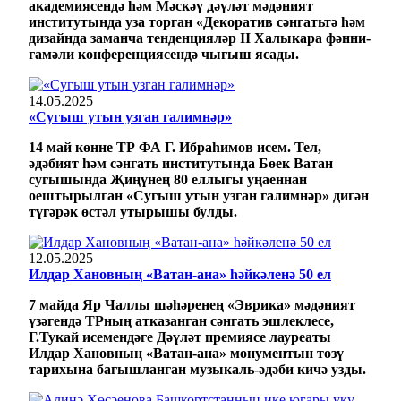
академиясендә һәм Мәскәү дәүләт мәдәният
институтында уза торган «Декоратив сәнгатьтә һәм
дизайнда заманча тенденцияләр II Халыкара фәнни-
гамәли конференциясендә чыгыш ясады.
14.05.2025
«Сугыш утын узган галимнәр»
14 май көнне
ТР ФА Г.
Ибраһимов исем. Тел,
әдәбият һәм сәнгать институты
нда
Бөек Ватан
сугышында Җиңүнең 80 еллыгы уңаеннан
оештырылган «Сугыш утын узган галимнәр» дигән
түгәрәк өстәл утырышы
булды.
12.05.2025
Илдар Хановның «Ватан-ана» һәйкәленә 50 ел
7 майда Яр Чаллы шәһәренең «Эврика» мәдәният
үзәгендә ТРның атказанган сәнгать эшлеклесе,
Г.Тукай исемендәге Дәүләт премиясе лауреаты
Илдар Хановның «Ватан-ана» монументын төзү
тарихына багышланган музыкаль-әдәби кичә узды.