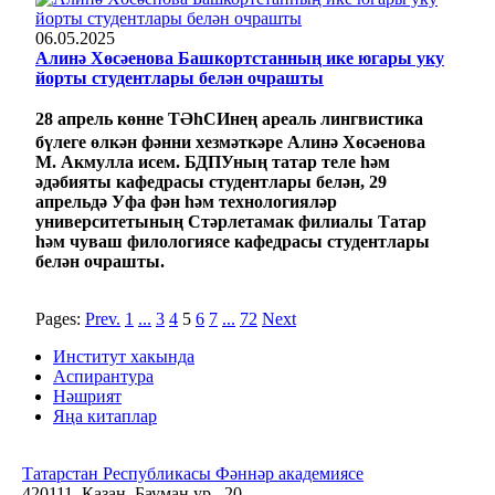
06.05.2025
Алинә Хөсәенова Башкортстанның ике югары уку
йорты студентлары белән очрашты
28 апрель көнне
ТӘһСИнең
ареаль лингвистика
бүлеге өлкән фәнни хезмәткәре Алинә Хөсәенова
М.
Акмулла
исем
. БДПУның татар теле һәм
әдәбияты кафедрасы студентлары белән,
29
апрельдә Уфа фән һәм технологияләр
университетының Стәрлетамак филиалы Татар
һәм чуваш филологиясе кафедрасы студентлары
белән очрашты.
Pages:
Prev.
1
...
3
4
5
6
7
...
72
Next
Институт хакында
Аспирантура
Нәшрият
Яңа китаплар
Татарстан Республикасы Фәннәр академиясе
420111, Казан, Бауман ур., 20