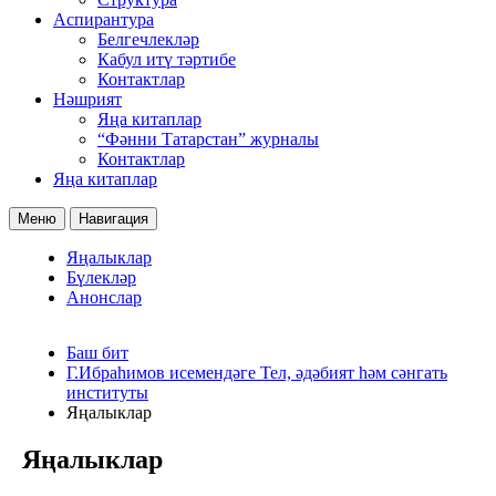
Аспирантура
Белгечлекләр
Кабул итү тәртибе
Контактлар
Нәшрият
Яңа китаплар
“Фәнни Татарстан” журналы
Контактлар
Яңа китаплар
Меню
Навигация
Яңалыклар
Бүлекләр
Анонслар
Баш бит
Г.Ибраһимов исемендәге Тел, әдәбият һәм сәнгать
институты
Яңалыклар
Яңалыклар