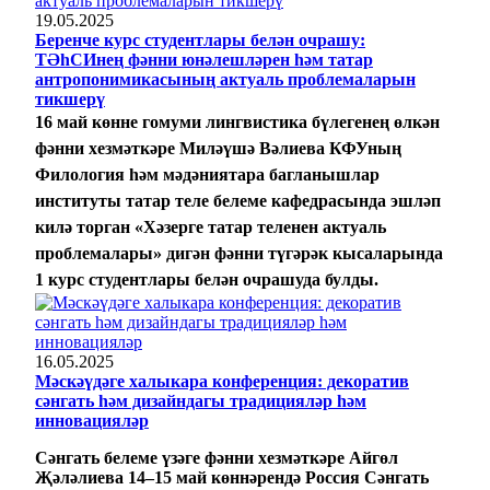
19.05.2025
Беренче курс студентлары белән очрашу:
ТӘһСИнең фәнни юнәлешләрен һәм татар
антропонимикасының актуаль проблемаларын
тикшерү
16 май көнне гомуми лингвистика бүлегенең өлкән
фәнни хезмәткәре Миләүшә Вәлиева КФУның
Филология һәм мәдәниятара багланышлар
институты татар теле белеме кафедрасында эшләп
килә торган
«
Хәзерге татар теленен актуаль
проблемалары
»
дигән фәнни түгәрәк кысаларында
1 курс студентлары белән очрашуда булды.
16.05.2025
Мәскәүдәге халыкара конференция: декоратив
сәнгать һәм дизайндагы традицияләр һәм
инновацияләр
Сәнгать белеме үзәге фәнни хезмәткәре Айгөл
Җәләлиева 14–15 май көннәрендә Россия Сәнгать